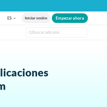
ES
Empezar ahora
Iniciar sesión
blicaciones
am