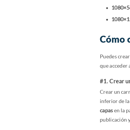
1080×5
1080×1
Cómo c
Puedes crear
que acceder a
#1. Crear u
Crear un carr
inferior de la
capas
en la p
publicación y