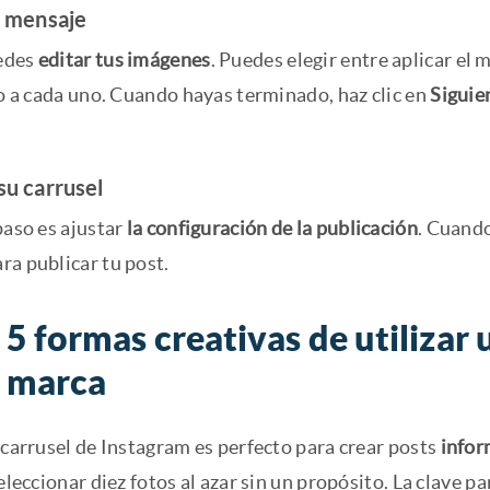
u mensaje
edes
editar tus imágenes
. Puedes elegir entre aplicar el 
to a cada uno. Cuando hayas terminado, haz clic en
Siguie
su carrusel
paso es ajustar
la configuración de la publicación
. Cuando
ra publicar tu post.
5 formas creativas de utilizar 
u marca
 carrusel de Instagram es perfecto para crear posts
infor
seleccionar diez fotos al azar sin un propósito. La clave p