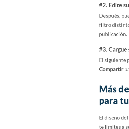
#2. Edite s
Después, pu
filtro distin
publicación.
#3. Cargue 
El siguiente 
Compartir
pa
Más de 
para t
El diseño del
te limites a 