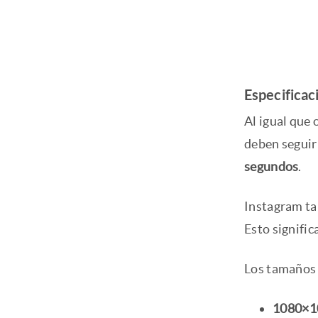
Especificac
Al igual que 
deben seguir 
segundos
.
Instagram t
Esto signific
Los tamaños 
1080×1