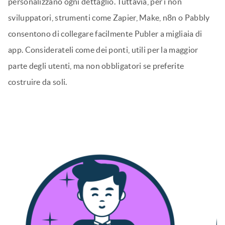
In questo modo si ottengono automaticamente report
sempre aggiornati, sia che si necessiti di analisi
approfondite in Power BI che di una rapida istantanea in
Notion.
Avete bisogno di Zapier (o di altri strumenti)?
Non necessariamente. Se vi sentite a vostro agio con la
codifica, potete collegare i sistemi direttamente all’API di
Publer. Gli sviluppatori possono scrivere script che
spingono o tirano i dati da Publer, gestiscono i trigger e
personalizzano ogni dettaglio. Tuttavia, per i non
sviluppatori, strumenti come Zapier, Make, n8n o Pabbly