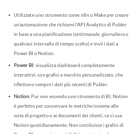
Esempio: Cruscotti dinamici
Le agenzie che si destreggiano tra più clienti e report
settimanali conoscono bene la difficoltà. E se i dashboard
si aggiornassero da soli? Ora è possibile. Le informazioni
sulle campagne di Publer potrebbero confluire
direttamente in Power BI o Notion, in modo che i clienti
vedano sempre i numeri più recenti senza che voi alziate
un dito.
Ecco come funziona:
Utilizzate uno strumento come n8n o Make per creare