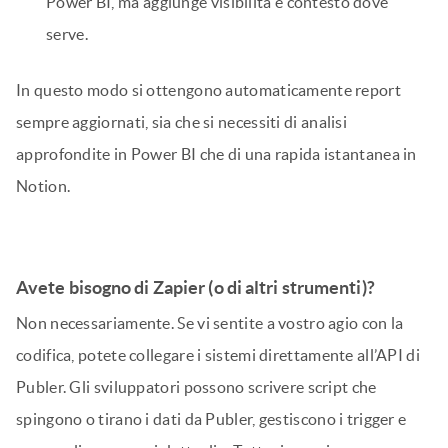
un’automazione che richiami l’API Analytics di Publer
in base a una pianificazione (settimanale, giornaliera o
qualsiasi intervallo di tempo scelto) e invii i dati a
Power BI o Notion.
Power BI
: visualizza dashboard completamente
interattivi, con grafici e marchio personalizzato, che
riflettono sempre i dati più recenti di Publer.
Notion
: Pur non essendo uno strumento di BI, Notion
è perfetto per conservare le metriche insieme alle
note di progetto e ai documenti dei clienti, se si usa
Notion quotidianamente. Non sostituisce i grafici di
Power BI, ma aggiunge visibilità e contesto dove
serve.