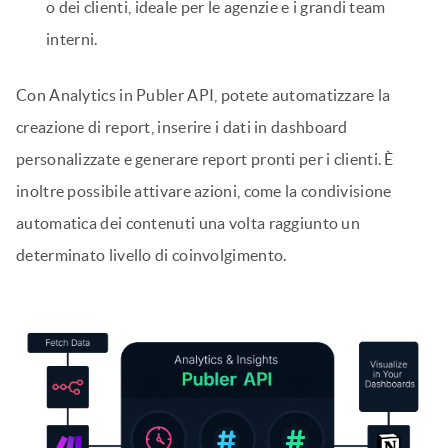
condivisioni, i salvataggi e la crescita dei follower per
comprendere le prestazioni dei post e le tendenze
dell’account.
Hashtag Analytics:
Identificate quali sono gli hashtag
che danno visibilità grazie a metriche come la portata,
il tasso di coinvolgimento e il punteggio degli hashtag.
Analisi della concorrenza:
Effettuare un benchmark
con i post dei concorrenti, individuare i modelli di
contenuto e scoprire nuove opportunità.
Spazio di lavoro e informazioni sui membri:
Monitoraggio dell’attività e delle prestazioni dei team
o dei clienti, ideale per le agenzie e i grandi team
interni.