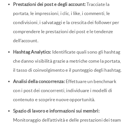
aggiornamenti dei concorrenti, quindi inviateli
direttamente a Slack. L’intero team rimane allineato, senza
nemmeno aprire Publer.
4. Analisi e approfondimenti
Oltre alla pubblicazione, l’API di Publer vi fornisce ora i
dati per misurare, confrontare e ottimizzare la vostra
strategia su scala. Con il nuovo
endpoint Analytics
, è
possibile estrarre e utilizzare
le informazioni
su più livelli
della vostra attività sui social media:
Prestazioni dei post e degli account:
Tracciate la
portata, le impressioni, i clic, i like, i commenti, le