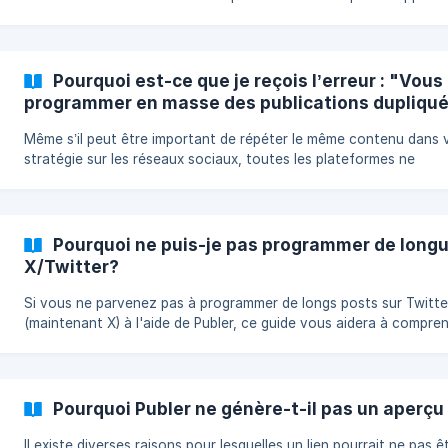
plus sur les raisons les plus courantes ici :
Pourquoi est-ce que je reçois l’erreur : "Vou
programmer en masse des publications dupliquée
d’être marq
Même s’il peut être important de répéter le même contenu dans 
stratégie sur les réseaux sociaux, toutes les plateformes ne
l’autorisent pas. Découvrez comment résoudre l’erreur : "Vous n
pouvez pas programmer en masse des publications dupliquées, c
elles risquent d’être marquées comme spam".
Pourquoi ne puis-je pas programmer de longu
X/Twitter?
Si vous ne parvenez pas à programmer de longs posts sur Twitte
(maintenant X) à l'aide de Publer, ce guide vous aidera à compre
les raisons courantes derrière cela et vous montrera comment a
la fonctionnalité.
Pourquoi Publer ne génère-t-il pas un aperçu 
Il existe diverses raisons pour lesquelles un lien pourrait ne pas ê