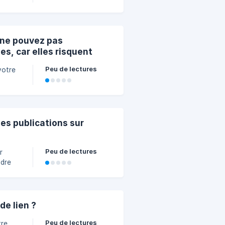
s ne pouvez pas
s, car elles risquent
Peu de lectures
votre
e
ar
es publications sur
Peu de lectures
r
ndre
ctiver
de lien ?
Peu de lectures
tre