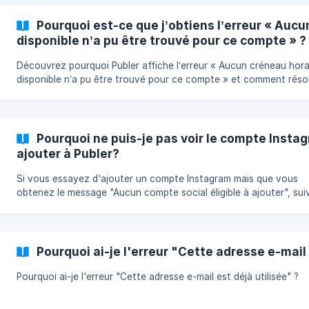
Pourquoi est-ce que j’obtiens l’erreur « Aucu
disponible n’a pu être trouvé pour ce compte » ?
Découvrez pourquoi Publer affiche l’erreur « Aucun créneau hora
disponible n’a pu être trouvé pour ce compte » et comment rés
les causes les plus fréquentes, telles que les conflits dans le cale
de publication ou les incompatibilités liées aux labels AutoSchedu
Pourquoi ne puis-je pas voir le compte Insta
ajouter à Publer?
Si vous essayez d'ajouter un compte Instagram mais que vous
obtenez le message "Aucun compte social éligible à ajouter", sui
ces étapes pour résoudre ce problème.
Pourquoi ai-je l'erreur "Cette adresse e-mail 
Pourquoi ai-je l'erreur "Cette adresse e-mail est déjà utilisée" ?