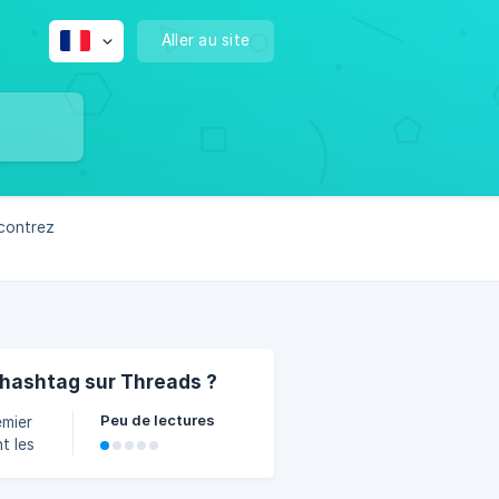
Aller au site
contrez
r hashtag sur Threads ?
Peu de lectures
emier
t les