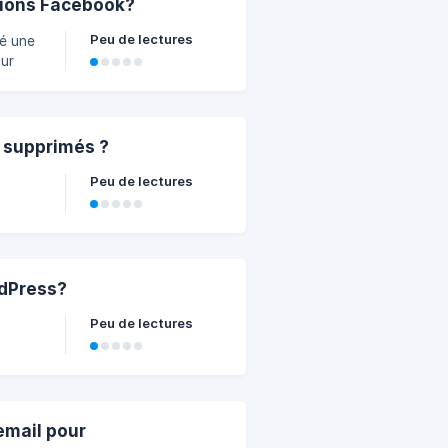
tions Facebook?
Peu de lectures
yé une
sur
s supprimés ?
Peu de lectures
rdPress?
Peu de lectures
 le
email pour