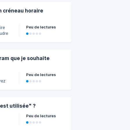
n créneau horaire
Peu de lectures
ire
oudre
ndrier
le.
gram que je souhaite
Peu de lectures
vez
est utilisée" ?
Peu de lectures