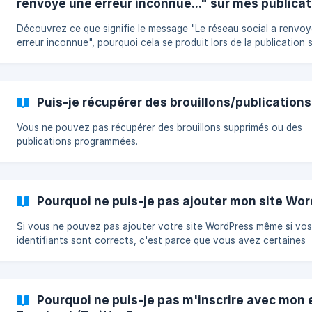
renvoyé une erreur inconnue..." sur mes publica
Découvrez ce que signifie le message "Le réseau social a renvo
erreur inconnue", pourquoi cela se produit lors de la publication 
Facebook via Publer, et comment le dépanner et le résoudre.
Puis-je récupérer des brouillons/publication
Vous ne pouvez pas récupérer des brouillons supprimés ou des
publications programmées.
Pourquoi ne puis-je pas ajouter mon site Wo
Si vous ne pouvez pas ajouter votre site WordPress même si vos
identifiants sont corrects, c'est parce que vous avez certaines
restrictions de sécurité en place qui ne permettent pas d'ajouter
site à Publer.
Pourquoi ne puis-je pas m'inscrire avec mon 