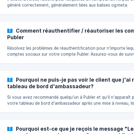
généré correctement, généralement liées aux balises og:meta.
Apprenez-en plus ci-dessous.
Comment réauthentifier / réautoriser les co
Publer
Résolvez les problèmes de réauthentification pour n'importe leq
comptes sociaux sur votre compte Publer. Assurez-vous de suiv
étapes si vous rencontrez des erreurs et que vos publications v
dans la File d'attente des échecs.
Pourquoi ne puis-je pas voir le client que j'
tableau de bord d'ambassadeur?
Si vous avez recommandé quelqu'un à Publer et qu'il n'apparaît 
votre tableau de bord d'ambassadeur après une mise à niveau, il
doivent préciser qui les a recommandés dans leurs Paramètres.
Pourquoi est-ce que je reçois le message "Le